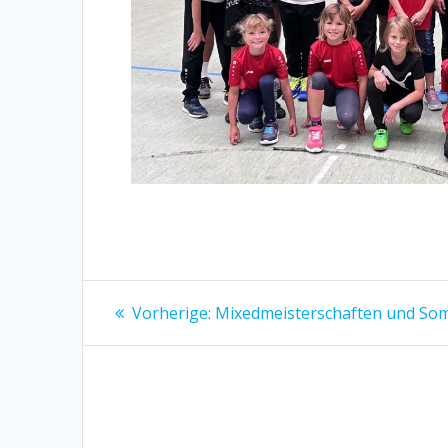
Beitragsnavigation
Vorheriger
Vorherige:
Mixedmeisterschaften und Som
Beitrag: