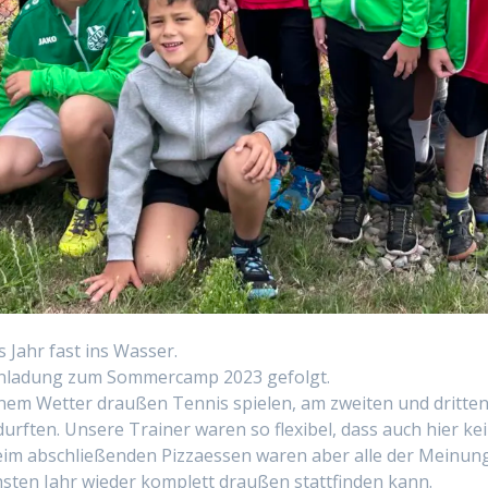
Jahr fast ins Wasser.
Einladung zum Sommercamp 2023 gefolgt.
em Wetter draußen Tennis spielen, am zweiten und dritten
 durften. Unsere Trainer waren so flexibel, dass auch hier k
eim abschließenden Pizzaessen waren aber alle der Meinun
sten Jahr wieder komplett draußen stattfinden kann.