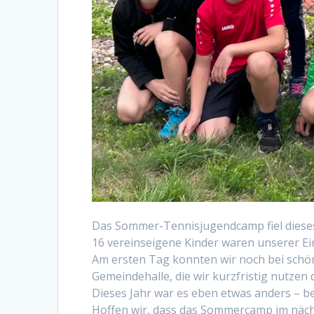
Das Sommer-Tennisjugendcamp fiel dieses 
16 vereinseigene Kinder waren unserer 
Am ersten Tag konnten wir noch bei schön
Gemeindehalle, die wir kurzfristig nutzen
Dieses Jahr war es eben etwas anders – b
Hoffen wir, dass das Sommercamp im näch