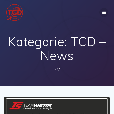
Zum
Inhalt
springen
Kategorie:
TCD –
News
e.V.