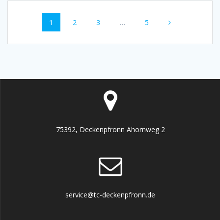
Beitragsnavigation
Seite
Seite
Seite
Seite
1
2
3
…
5
75392, Deckenpfronn Ahornweg 2
service@tc-deckenpfronn.de