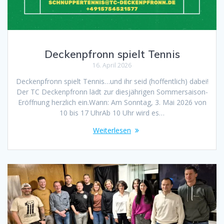
Deckenpfronn spielt Tennis
16. April 2026
Deckenpfronn spielt Tennis…und ihr seid (hoffentlich) dabei!
Der TC Deckenpfronn lädt zur diesjährigen Sommersaison-
Eröffnung herzlich ein.Wann: Am Sonntag, 3. Mai 2026 von
10 bis 17 UhrAb 10 Uhr wird es…
Weiterlesen