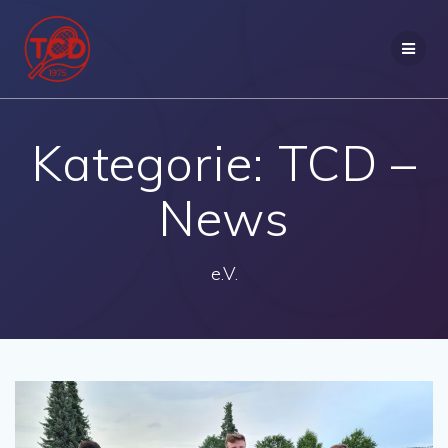
Zum
Inhalt
springen
Kategorie:
TCD –
News
e.V.