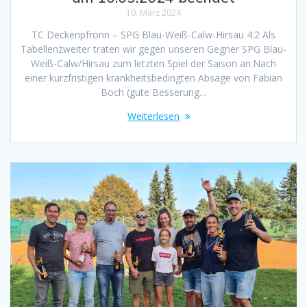
10. März 2024
TC Deckenpfronn – SPG Blau-Weiß-Calw-Hirsau 4:2 Als
Tabellenzweiter traten wir gegen unseren Gegner SPG Blau-
Weiß-Calw/Hirsau zum letzten Spiel der Saison an.Nach
einer kurzfristigen krankheitsbedingten Absage von Fabian
Boch (gute Besserung…
Weiterlesen