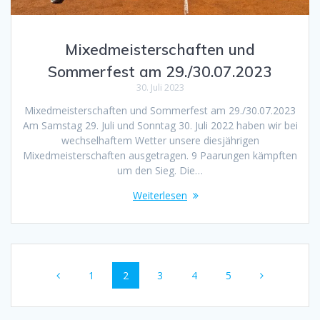
Mixedmeisterschaften und
Sommerfest am 29./30.07.2023
30. Juli 2023
Mixedmeisterschaften und Sommerfest am 29./30.07.2023
Am Samstag 29. Juli und Sonntag 30. Juli 2022 haben wir bei
wechselhaftem Wetter unsere diesjährigen
Mixedmeisterschaften ausgetragen. 9 Paarungen kämpften
um den Sieg. Die…
Weiterlesen
Beitragsnavigation
Seite
Seite
Seite
Seite
Seite
1
2
3
4
5