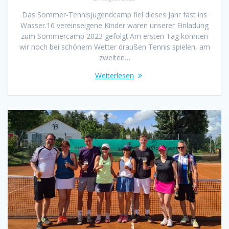
Das Sommer-Tennisjugendcamp fiel dieses Jahr fast ins
Wasser.16 vereinseigene Kinder waren unserer Einladung
zum Sommercamp 2023 gefolgt.Am ersten Tag konnten
wir noch bei schönem Wetter draußen Tennis spielen, am
zweiten…
Weiterlesen