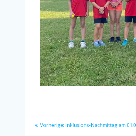
Beitragsnavigation
Vorheriger
Vorherige:
Inklusions-Nachmittag am 01.
Beitrag: