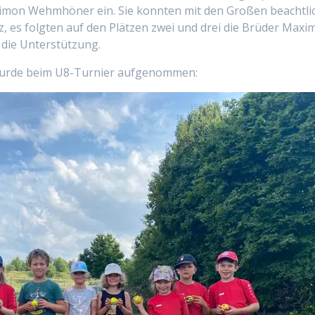
 Simon Wehmhöner ein. Sie konnten mit den Großen beachtli
z, es folgten auf den Plätzen zwei und drei die Brüder Maxim
 die Unterstützung.
wurde beim U8-Turnier aufgenommen: