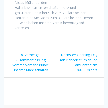
Niclas Müller bei den
Hallenbezirksmeisterschaften 2022 und
gratulieren Robin herzlich zum 2. Platz bei den
Herren B sowie Niclas zum 3. Platz bei den Herren
C. Beide haben unseren Verein hervorragend
vertreten.
Beitragsnavigation
Vorheriger
Nächster
Vorherige:
Nächster:
Opening-Day
Beitrag:
Beitrag:
Zusammenfassung
mit Bändelesturnier und
Sommerverbandsrunde
Familientag am
unserer Mannschaften
08.05.2022