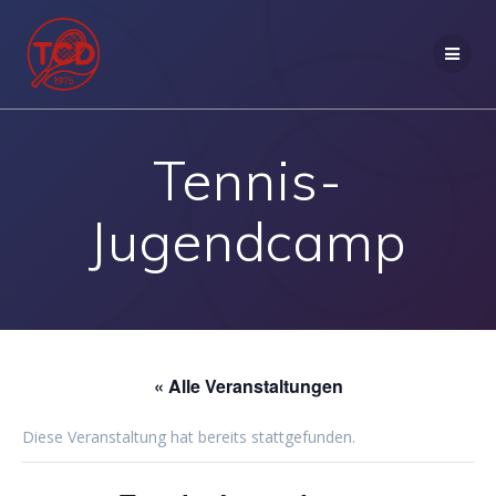
Zum
Inhalt
springen
Tennis-
Jugendcamp
« Alle Veranstaltungen
Diese Veranstaltung hat bereits stattgefunden.